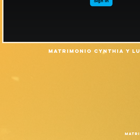
MATRIMONIo cynthia y l
MATRI